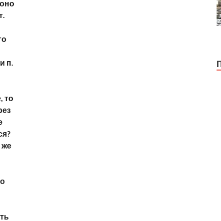
 оно
т.
го
и п.
, то
рез
е
ся?
 же
то
сть