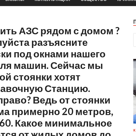
ить АЗС рядом с домом ?
луйста разъясните
ки под окнами нашего
для машин. Сейчас мы
ой стоянки хотят
равочную Станцию.
право? Ведь от стоянки
ма примерно 20 метров,
 60. Какое минимальное
тся от жилых домов до
К