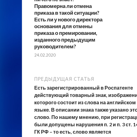
Правомерна ли отмена
приказа в такой ситуации?
Есть ли у нового директора
основания для отмены
приказа о премировании,
изданного предыдущим
руководителем?
24.02.2020
ПРЕДЫДУЩАЯ СТАТЬЯ
Есть зарегистрированный в Роспатенте
действующий товарный знак, изображен
которого состоит из слова на английском
языке. В описании знака также указано эт
слово. По нашему мнению, при регистрац
были допущены нарушения п. 2 и п. 3 ст. 1
ГК РФ – то есть, слово является