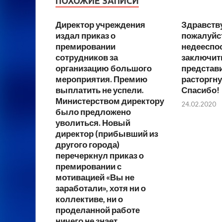
ПОХОЖИЕ ЗАПИСИ
Директор учреждения
Здравству
издал приказ о
пожалуйс
премировании
недееспо
сотрудников за
заключить
организацию большого
представи
мероприятия. Премию
расторгну
выплатить не успели.
Спасибо!
Министерством директору
24.02.2020
было предложено
уволиться. Новый
директор (прибывший из
другого города)
перечеркнул приказ о
премировании с
мотивацией «Вы не
заработали», хотя ни о
коллективе, ни о
проделанной работе
ничего не знает.