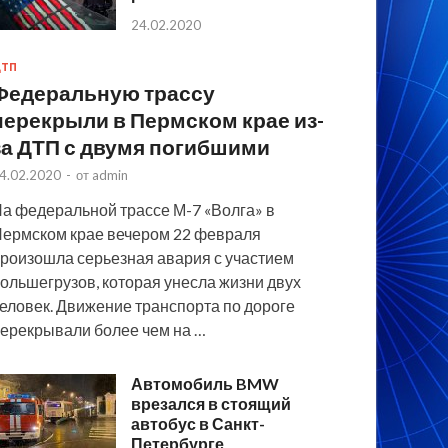
24.02.2020
ТП
Федеральную трассу
перекрыли в Пермском крае из-
за ДТП с двумя погибшими
4.02.2020
-
от
admin
а федеральной трассе М-7 «Волга» в
ермском крае вечером 22 февраля
роизошла серьезная авария с участием
ольшегрузов, которая унесла жизни двух
еловек. Движение транспорта по дороге
ерекрывали более чем на …
Автомобиль BMW
врезался в стоящий
автобус в Санкт-
Петербурге