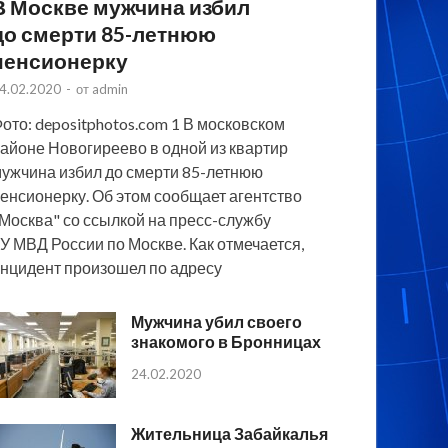
В Москве мужчина избил
до смерти 85-летнюю
пенсионерку
4.02.2020
-
от
admin
ото: depositphotos.com 1 В московском
айоне Новогиреево в одной из квартир
ужчина избил до смерти 85-летнюю
енсионерку. Об этом сообщает агентство
Москва" со ссылкой на пресс-службу
У МВД России по Москве. Как отмечается,
нцидент произошел по адресу
Мужчина убил своего
знакомого в Бронницах
24.02.2020
Жительница Забайкалья