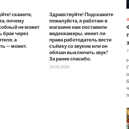
йте! скажите,
Здравствуйте! Подскажите
Д
та, почему
пожалуйста, я работаю в
собный не может
магазине нам поставили
 брак через
видеокамеры, имеет ли
теля, а
права работодатель вести
ть — может.
съёмку со звуком или он
2
обязан выключить звук?
За ранее спасибо.
Н
П
23.02.2020
п
б
ч
п