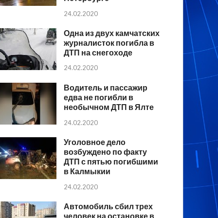
24.02.2020
Одна из двух камчатских
журналисток погибла в
ДТП на снегоходе
24.02.2020
Водитель и пассажир
едва не погибли в
необычном ДТП в Ялте
24.02.2020
Уголовное дело
возбуждено по факту
ДТП с пятью погибшими
в Калмыкии
24.02.2020
Автомобиль сбил трех
человек на остановке в