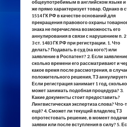
общеупотребимым в английском языке и
же прямо характеризует товар. Однако в с
1514 ГК РФ в качестве оснований для
прекращения правового охраны товарно
знака не перечислена возможность его
аннулирования в связи с нарушением п. 2 
3 ст. 1483 ГК РФ при регистрации. 1. Что
делать? Подавать в суд (на кого?) или
заявление в Роспатент? 2. Если заявление
сколько времени его рассматривают и че
какое время после рассмотрения, в случа
положительного решения, ТЗ аннулирует
Если регистрация занимает 1 год, сколько
может занимать подобная процедура? 3.
Какие документы стоит предоставить?
Лингвистическая экспертиза слова? Что-
ещё? 4. Сможет ли текущий владелец ТЗ
опротестовать решение, в момент подачи
заявки или после вступления в силу? 5. Е