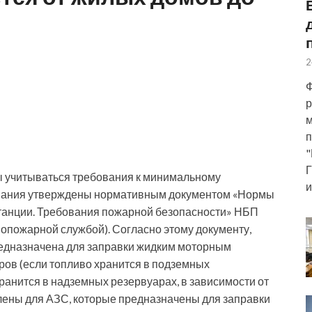
2
Ф
р
м
п
"
Г
 учитываться требования к минимальному
и
бования утверждены нормативным документом «Нормы
танции. Требования пожарной безопасности» НБП
опожарной службой). Согласно этому документу,
редназначена для заправки жидким моторным
ров (если топливо хранится в подземных
хранится в надземных резервуарах, в зависимости от
лены для АЗС, которые предназначены для заправки