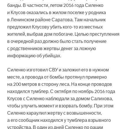
банды. В частности, летом 2016 года Силенко
и Клусов оказались в жилом поселке у родника
в Ленинском районе Саратова. Там начальник
предложил Клусову убить кого-то из местных
жителей, выбрав дом побогаче. Целью преступления
в очередной раз должно было стать получение
с родственников жертвы денег за ложную
информацию об убийцах.
Силенко изготовил СВУ и заложил его в нужном
месте, а провода от бомбы протянул примерно
на 200 метров в сторону леса. На конце проводов
находился тумблер. С октября по ноябрь 2016 года
Клусов с Силенко наблюдали за домом Салихова,
чтобы улучить момент и взорвать бомбу. При этом
Силенко караулил жертву с возвышенности,
а его сообщник находился у тумблера взрывного
устройства. В один из дней Силенко по рации