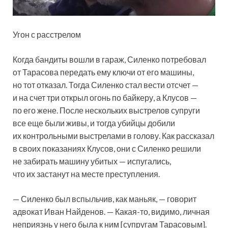
Угон с расстрелом
Когда бандиты вошли в гараж, Силенко потребовал
от Тарасова передать ему ключи от его машины,
но тот отказал. Тогда Силенко стал вести отсчет —
и на счет три открыл огонь по байкеру, а Клусов —
по его жене. После нескольких выстрелов супруги
все еще были живы, и тогда убийцы добили
их контрольными выстрелами в голову. Как рассказал
в своих показаниях Клусов, они с Силенко решили
не забирать машину убитых — испугались,
что их застанут на месте преступления.
— Силенко был вспыльчив, как маньяк, — говорит
адвокат Иван Найденов. — Какая-то, видимо, личная
неприязнь у него была к ним [супругам Тарасовым].