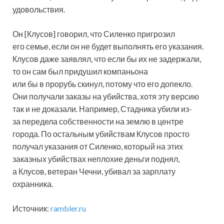
удовольствия.
Он [Клусов] говорил, что Силенко пригрозил
его семье, если он не будет выполнять его указания.
Клусов даже заявлял, что если бы их не задержали,
то он сам был придушил компаньона
или бы в прорубь скинул, потому что его допекло.
Они получали заказы на убийства, хотя эту версию
так и не доказали. Например, Стадника убили из-
за передела собственности на землю в центре
города. По остальным убийствам Клусов просто
получал указания от Силенко, который на этих
заказных убийствах неплохие деньги поднял,
а Клусов, ветеран Чечни, убивал за зарплату
охранника.
Источник:
rambler.ru