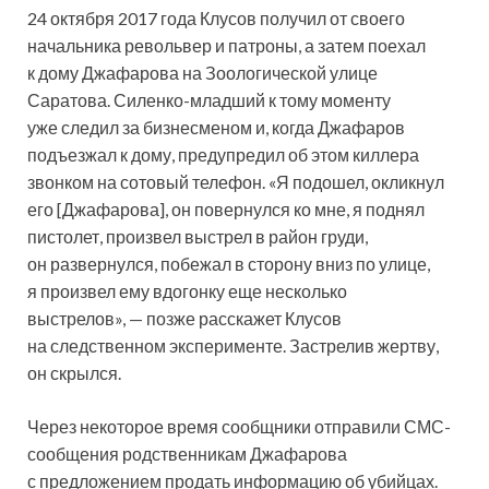
24 октября 2017 года Клусов получил от своего
начальника револьвер и патроны, а затем поехал
к дому Джафарова на Зоологической улице
Саратова. Силенко-младший к тому моменту
уже следил за бизнесменом и, когда Джафаров
подъезжал к дому, предупредил об этом киллера
звонком на сотовый телефон. «Я подошел, окликнул
его [Джафарова], он повернулся ко мне, я поднял
пистолет, произвел выстрел в район груди,
он развернулся, побежал в сторону вниз по улице,
я произвел ему вдогонку еще несколько
выстрелов», — позже расскажет Клусов
на следственном эксперименте. Застрелив жертву,
он скрылся.
Через некоторое время сообщники отправили СМС-
сообщения родственникам Джафарова
с предложением продать информацию об убийцах.