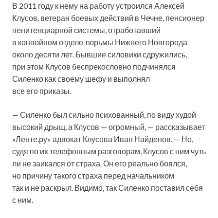
В 2011 году к нему на работу устроился Алексей
Клусов, ветеран боевых действий в Чечне, пенсионер
пенитенциарной системы, отработавший
в конвойном отделе тюрьмы Нижнего Новгорода
около десяти лет. Бывшие силовики сдружились,
при этом Клусов беспрекословно подчинялся
Силенко как своему шефу и выполнял
все его приказы.
— Силенко был сильно психованный, по виду худой
высокий дрыщ, а Клусов — огромный, — рассказывает
«Ленте.ру» адвокат Клусова Иван Найденов. — Но,
судя по их телефонным разговорам, Клусов с ним чуть
ли не заикался от страха. Он его реально боялся,
но причину такого страха перед начальником
так и не раскрыл. Видимо, так Силенко поставил себя
с ним.