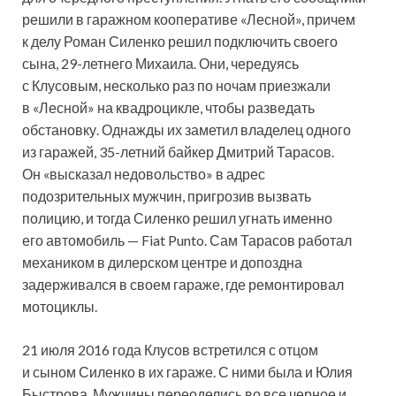
решили в гаражном кооперативе «Лесной», причем
к делу Роман Силенко решил подключить своего
сына, 29-летнего Михаила. Они, чередуясь
с Клусовым, несколько раз по ночам приезжали
в «Лесной» на квадроцикле, чтобы разведать
обстановку. Однажды их заметил владелец одного
из гаражей, 35-летний байкер Дмитрий Тарасов.
Он «высказал недовольство» в адрес
подозрительных мужчин, пригрозив вызвать
полицию, и тогда Силенко решил угнать именно
его автомобиль — Fiat Punto. Сам Тарасов работал
механиком в дилерском центре и допоздна
задерживался в своем гараже, где ремонтировал
мотоциклы.
21 июля 2016 года Клусов встретился с отцом
и сыном Силенко в их гараже. С ними была и Юлия
Быстрова. Мужчины переоделись во все черное и,