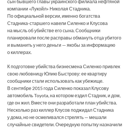
сын бывшего главы украинского филиала нефтяной
компании «Лукойл» Николая Стадника.
По официальной версии, именно богатства
Стадника-старшего навели Силенко и Клусова
на мысль об убийстве его сына. Сообщники
планировали после расправы обмануть отца убитого
и выманить у него деньги — якобы за информацию
о киллерах.
К подготовке убийства бизнесмена Силенко привлек
свою любовницу Юлию Быстрову: ее квартиру
сообщники стали использовать как убежище.
В сентябре 2015 года Силенко показал Клусову
автомобиль Toyota, на котором ездил Стадник, и дом,
где он жил. Вместе они разработали план убийства.
Несколько раз киллер Клусов поджидал Стадника
у дома, но не осмеливался стрелять — мешали
случайные свидетели. Очередную попытку назначили