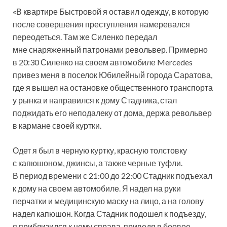
«В квартире Быстровой я оставил одежду, в которую
после совершения преступления намеревался
переодеться. Там же Силенко передал
мне снаряженный патронами револьвер. Примерно
в 20:30 Силенко на своем автомобиле Mercedes
привез меня в поселок Юбилейный города Саратова,
где я вышел на остановке общественного транспорта
у рынка и направился к дому Стадника, стал
поджидать его неподалеку от дома, держа револьвер
в кармане своей куртки.
Одет я был в черную куртку, красную толстовку
с капюшоном, джинсы, а также черные туфли.
В период времени с 21:00 до 22:00 Стадник подъехал
к дому на своем автомобиле. Я надел на руки
перчатки и медицинскую маску на лицо, а на голову
надел капюшон. Когда Стадник подошел к подъезду,
я приблизился к нему справа, приведя в боевое