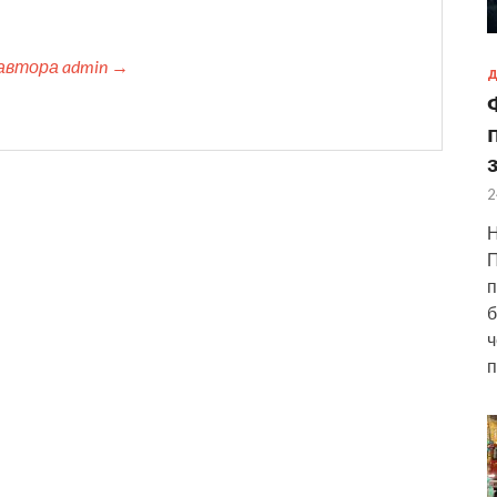
автора admin →
Д
2
Н
П
п
б
ч
п