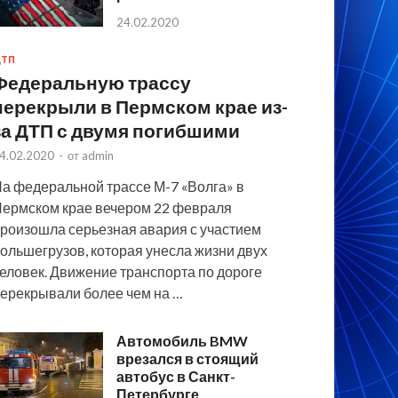
24.02.2020
ТП
Федеральную трассу
перекрыли в Пермском крае из-
за ДТП с двумя погибшими
4.02.2020
-
от
admin
а федеральной трассе М-7 «Волга» в
ермском крае вечером 22 февраля
роизошла серьезная авария с участием
ольшегрузов, которая унесла жизни двух
еловек. Движение транспорта по дороге
ерекрывали более чем на …
Автомобиль BMW
врезался в стоящий
автобус в Санкт-
Петербурге