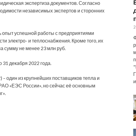
идическая экспертиза документов. Согласно
ходимости независимых экспертов и сторонних
2
ть опыт успешной работы с предприятиями
Ф
сти электро- и теплоснабжения. Кроме того, их
р
а сумму не менее 23 млн руб.
м
п
о 31 декабря 2022 года.
"
Г
 – один из крупнейших поставщиков тепла и
и
 РАО «ЕЭС России», но сейчас её основным
г».