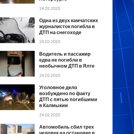
24.02.2020
Одна из двух камчатских
журналисток погибла в
ДТП на снегоходе
24.02.2020
Водитель и пассажир
едва не погибли в
необычном ДТП в Ялте
24.02.2020
Уголовное дело
возбуждено по факту
ДТП с пятью погибшими
в Калмыкии
24.02.2020
Автомобиль сбил трех
человек на остановке в