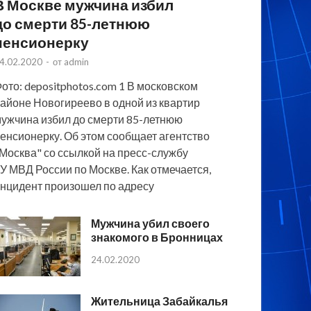
В Москве мужчина избил
до смерти 85-летнюю
пенсионерку
4.02.2020
-
от
admin
ото: depositphotos.com 1 В московском
айоне Новогиреево в одной из квартир
ужчина избил до смерти 85-летнюю
енсионерку. Об этом сообщает агентство
Москва" со ссылкой на пресс-службу
У МВД России по Москве. Как отмечается,
нцидент произошел по адресу
Мужчина убил своего
знакомого в Бронницах
24.02.2020
Жительница Забайкалья