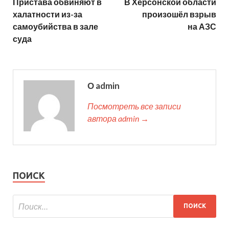
Пристава обвиняют в
В Херсонской области
халатности из-за
произошёл взрыв
самоубийства в зале
на АЗС
суда
О admin
Посмотреть все записи
автора admin →
ПОИСК