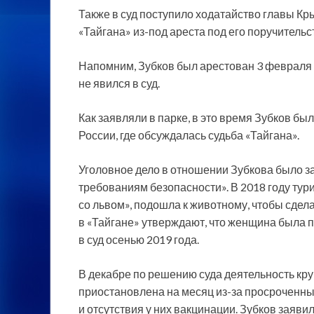
Также в суд поступило ходатайство главы Кр
«Тайгана» из-под ареста под его поручительс
Напомним, Зубков был арестован 3 февраля на
не явился в суд.
Как заявляли в парке, в это время Зубков б
России, где обсуждалась судьба «Тайгана».
Уголовное дело в отношении Зубкова было за
требованиям безопасности». В 2018 году тури
со львом», подошла к животному, чтобы сдела
в «Тайгане» утверждают, что женщина была пь
в суд осенью 2019 года.
В декабре по решению суда деятельность кр
приостановлена на месяц из-за просроченн
и отсутствия у них вакцинации. Зубков заяви