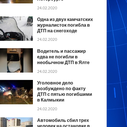
24.02.2020
Одна из двух камчатских
журналисток погибла в
ДТП на снегоходе
24.02.2020
Водитель и пассажир
едва не погибли в
необычном ДТП в Ялте
24.02.2020
Уголовное дело
возбуждено по факту
ДТП с пятью погибшими
в Калмыкии
24.02.2020
Автомобиль сбил трех
человек на остановке в