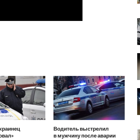
краинец
Водитель выстрелил
овал»
в мужчину после аварии