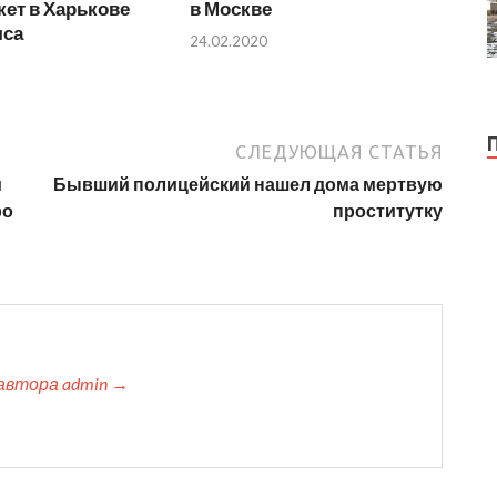
ет в Харькове
в Москве
яса
24.02.2020
СЛЕДУЮЩАЯ СТАТЬЯ
м
Бывший полицейский нашел дома мертвую
ро
проститутку
автора admin →