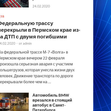
24.02.2020
ТП
Федеральную трассу
перекрыли в Пермском крае из-
за ДТП с двумя погибшими
4.02.2020
-
от
admin
а федеральной трассе М-7 «Волга» в
ермском крае вечером 22 февраля
роизошла серьезная авария с участием
ольшегрузов, которая унесла жизни двух
еловек. Движение транспорта по дороге
ерекрывали более чем на …
Автомобиль BMW
врезался в стоящий
автобус в Санкт-
Петербурге