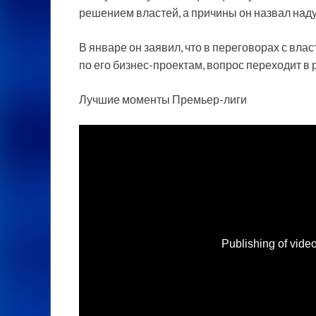
решением властей, а причины он назвал на
В январе он заявил, что в переговорах с вл
по его бизнес-проектам, вопрос переходит в 
Лучшие моменты Премьер-лиги