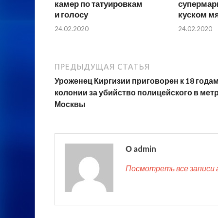
камер по татуировкам
супермарк
и голосу
куском м
24.02.2020
24.02.2020
ПРЕДЫДУЩАЯ СТАТЬЯ
Уроженец Киргизии приговорен к 18 года
колонии за убийство полицейского в мет
Москвы
О admin
Посмотреть все записи 