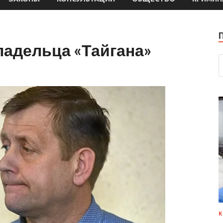
ладельца «Тайгана»
К