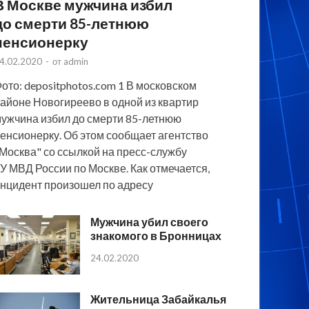
В Москве мужчина избил
до смерти 85-летнюю
пенсионерку
4.02.2020
-
от
admin
ото: depositphotos.com 1 В московском
айоне Новогиреево в одной из квартир
ужчина избил до смерти 85-летнюю
енсионерку. Об этом сообщает агентство
Москва" со ссылкой на пресс-службу
У МВД России по Москве. Как отмечается,
нцидент произошел по адресу
Мужчина убил своего
знакомого в Бронницах
24.02.2020
Жительница Забайкалья