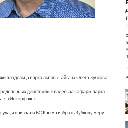
2
Ф
р
м
п
"
Г
и
жи владельца парка львов «Тайган» Олега Зубкова.
пределенных действий». Владельца сафари-парка
щает «Интерфакс».
уда, и призвали ВС Крыма избрать Зубкову меру