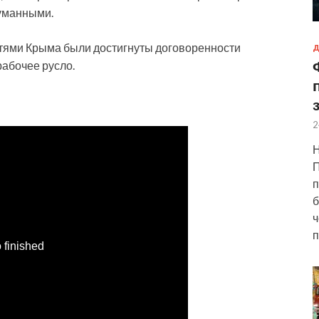
думанными.
астями Крыма были достигнуты договоренности
Д
рабочее русло.
2
Н
П
п
б
ч
п