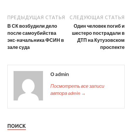
ПРЕДЫДУЩАЯ СТАТЬЯ
СЛЕДУЮЩАЯ СТАТЬЯ
В СК возбудили дело
Один человек погиб и
после самоубийства
шестеро пострадали в
экс-начальника ФСИН в
ДТП на Кутузовском
зале суда
проспекте
О admin
Посмотреть все записи
автора admin →
ПОИСК