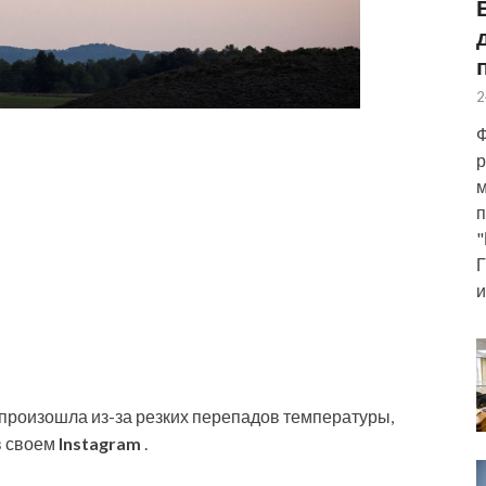
2
Ф
р
м
п
"
Г
и
произошла из-за резких перепадов температуры,
в своем
Instagram
.