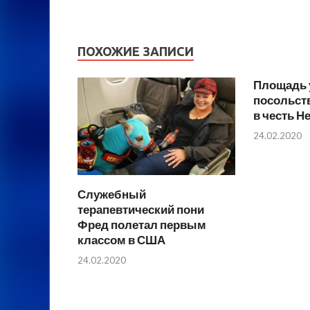
ПОХОЖИЕ ЗАПИСИ
Площадь 
посольств
в честь Н
24.02.2020
Служебный
терапевтический пони
Фред полетал первым
классом в США
24.02.2020