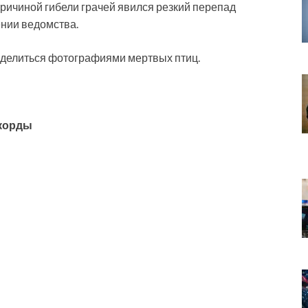
 причиной
гибели грачей явился резкий перепад
ении ведомства.
 делиться фотографиями мертвых птиц.
корды