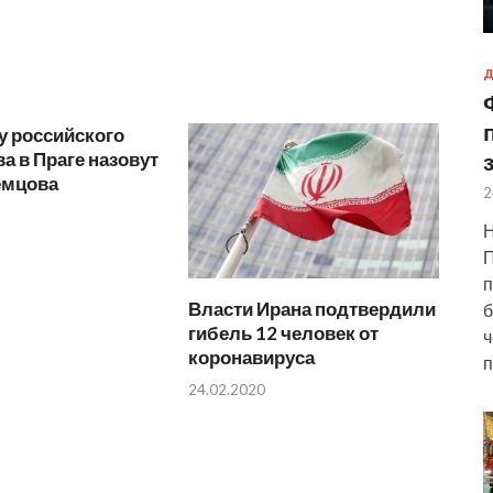
Д
у российского
а в Праге назовут
емцова
2
Н
П
п
Власти Ирана подтвердили
б
гибель 12 человек от
ч
коронавируса
п
24.02.2020