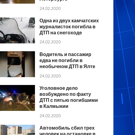
24.02.2020
Одна из двух камчатских
журналисток погибла в
ДТП на снегоходе
24.02.2020
Водитель и пассажир
едва не погибли в
необычном ДТП в Ялте
24.02.2020
Уголовное дело
возбуждено по факту
ДТП с пятью погибшими
в Калмыкии
24.02.2020
Автомобиль сбил трех
человек на остановке в