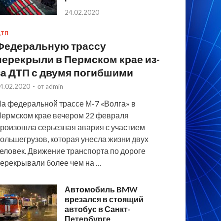
24.02.2020
ТП
Федеральную трассу
перекрыли в Пермском крае из-
за ДТП с двумя погибшими
4.02.2020
-
от
admin
а федеральной трассе М-7 «Волга» в
ермском крае вечером 22 февраля
роизошла серьезная авария с участием
ольшегрузов, которая унесла жизни двух
еловек. Движение транспорта по дороге
ерекрывали более чем на …
Автомобиль BMW
врезался в стоящий
автобус в Санкт-
Петербурге