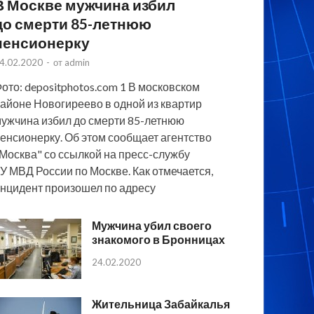
В Москве мужчина избил
до смерти 85-летнюю
пенсионерку
4.02.2020
-
от
admin
ото: depositphotos.com 1 В московском
айоне Новогиреево в одной из квартир
ужчина избил до смерти 85-летнюю
енсионерку. Об этом сообщает агентство
Москва" со ссылкой на пресс-службу
У МВД России по Москве. Как отмечается,
нцидент произошел по адресу
Мужчина убил своего
знакомого в Бронницах
24.02.2020
Жительница Забайкалья