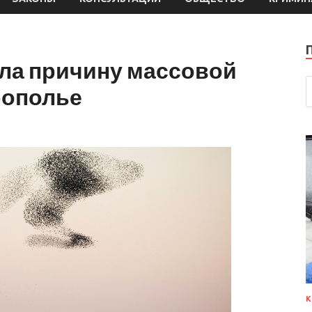
ла причину массовой
рополье
К