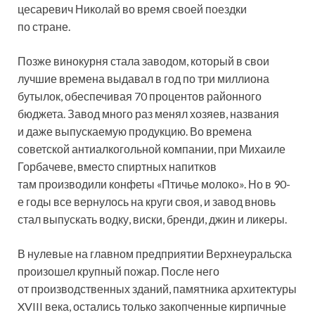
цесаревич Николай во время своей поездки
по стране.
Позже винокурня стала заводом, который в свои
лучшие времена выдавал в год по три миллиона
бутылок, обеспечивая 70 процентов районного
бюджета. Завод много раз менял хозяев, названия
и даже выпускаемую продукцию. Во времена
советской антиалкогольной компании, при Михаиле
Горбачеве, вместо спиртных напитков
там производили конфеты «Птичье молоко». Но в 90-
е годы все вернулось на круги своя, и завод вновь
стал выпускать водку, виски, бренди, джин и ликеры.
В нулевые на главном предприятии Верхнеуральска
произошел крупный пожар. После него
от производственных зданий, памятника архитектуры
XVIII века, остались только закопченные кирпичные