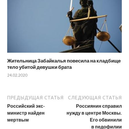
Жительница Забайкалья повесила на кладбище
тело убитой девушки брата
24.02.2020
ПРЕДЫДУЩАЯ СТАТЬЯ
СЛЕДУЮЩАЯ СТАТЬЯ
Российский экс-
Россиянин справил
министр найден
нужду в центре Москвы.
мертвым
Его обвинили
в педофилии