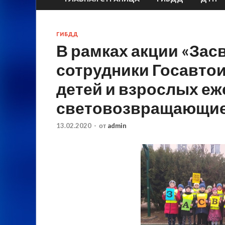
ГИБДД
В рамках акции «Зас
сотрудники Госавто
детей и взрослых е
световозвращающие
13.02.2020
-
от
admin