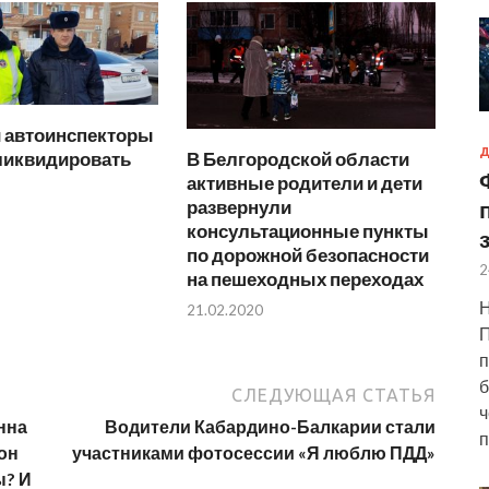
и автоинспекторы
Д
В Белгородской области
ликвидировать
активные родители и дети
развернули
консультационные пункты
по дорожной безопасности
2
на пешеходных переходах
Н
21.02.2020
П
п
б
СЛЕДУЮЩАЯ СТАТЬЯ
ч
нна
Водители Кабардино-Балкарии стали
п
он
участниками фотосессии «Я люблю ПДД»
ы? И