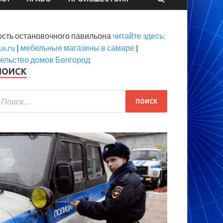
ость остановочного павильона
читайте здесь:
us.ru
|
мебельные магазины в самаре
|
тельство домов Белгород
ПОИСК