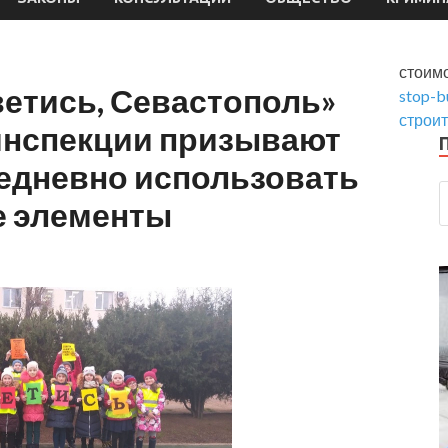
стоим
ветись, Севастополь»
stop-b
строи
инспекции призывают
жедневно использовать
 элементы