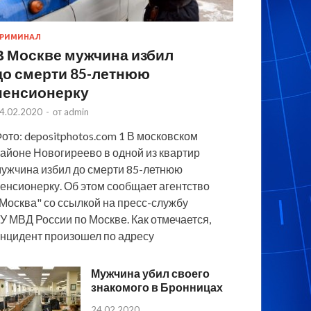
РИМИНАЛ
В Москве мужчина избил
до смерти 85-летнюю
пенсионерку
4.02.2020
-
от
admin
ото: depositphotos.com 1 В московском
айоне Новогиреево в одной из квартир
ужчина избил до смерти 85-летнюю
енсионерку. Об этом сообщает агентство
Москва" со ссылкой на пресс-службу
У МВД России по Москве. Как отмечается,
нцидент произошел по адресу
Мужчина убил своего
знакомого в Бронницах
24.02.2020