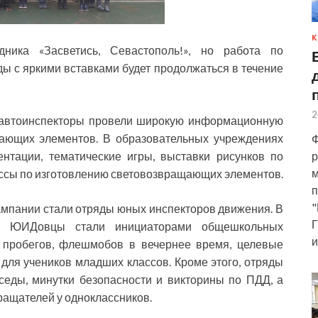
К
ника «Засветись, Севастополь!», но работа по
ы с яркими вставками будет продолжаться в течение
2
» автоинспекторы провели широкую информационную
ающих элементов. В образовательных учреждениях
Ф
р
нтации, тематические игры, выставки рисунков по
м
ссы по изготовлению световозвращающих элементов.
п
"
мпании стали отряды юных инспекторов движения. В
Г
ях ЮИДовцы стали инициаторами общешкольных
и
 пробегов, флешмобов в вечернее время, целевые
для учеников младших классов. Кроме этого, отряды
еды, минутки безопасности и викторины по ПДД, а
ращателей у одноклассников.