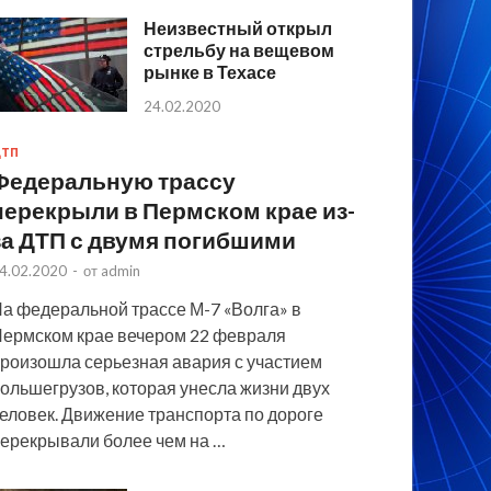
Неизвестный открыл
стрельбу на вещевом
рынке в Техасе
24.02.2020
ТП
Федеральную трассу
перекрыли в Пермском крае из-
за ДТП с двумя погибшими
4.02.2020
-
от
admin
а федеральной трассе М-7 «Волга» в
ермском крае вечером 22 февраля
роизошла серьезная авария с участием
ольшегрузов, которая унесла жизни двух
еловек. Движение транспорта по дороге
ерекрывали более чем на …