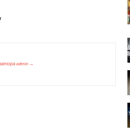
т
автора admin →