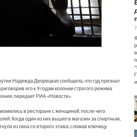
2
Ф
р
м
п
"
Г
утии Надежда Дворецкая сообщила, что суд признал
и
говорив его к 9 годам колонии строгого режима
жения, передает
РИА «Новости».
накомились в ресторане с женщиной, после чего
лей. Когда один из них вышел в магазин за спиртным,
ула из окна со второго этажа, сломав ключицу