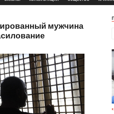
цированный мужчина
насилование
К