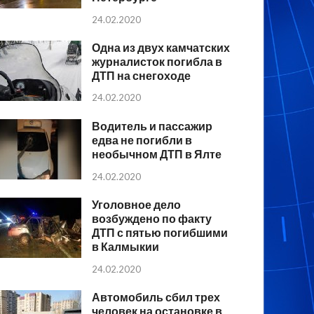
24.02.2020
Одна из двух камчатских
журналисток погибла в
ДТП на снегоходе
24.02.2020
Водитель и пассажир
едва не погибли в
необычном ДТП в Ялте
24.02.2020
Уголовное дело
возбуждено по факту
ДТП с пятью погибшими
в Калмыкии
24.02.2020
Автомобиль сбил трех
человек на остановке в