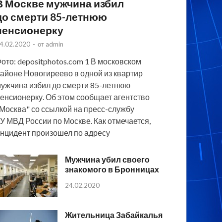
В Москве мужчина избил
до смерти 85-летнюю
пенсионерку
4.02.2020
-
от
admin
ото: depositphotos.com 1 В московском
айоне Новогиреево в одной из квартир
ужчина избил до смерти 85-летнюю
енсионерку. Об этом сообщает агентство
Москва" со ссылкой на пресс-службу
У МВД России по Москве. Как отмечается,
нцидент произошел по адресу
Мужчина убил своего
знакомого в Бронницах
24.02.2020
Жительница Забайкалья