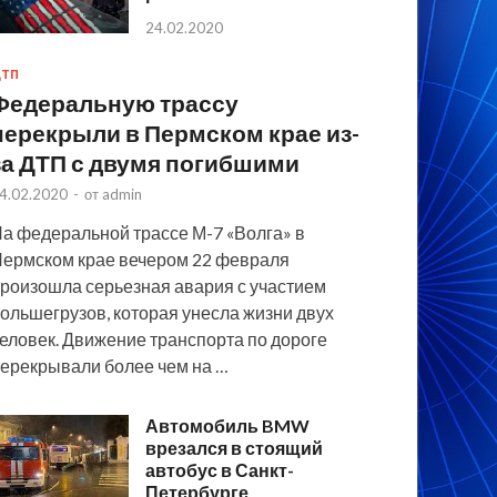
24.02.2020
ТП
Федеральную трассу
перекрыли в Пермском крае из-
за ДТП с двумя погибшими
4.02.2020
-
от
admin
а федеральной трассе М-7 «Волга» в
ермском крае вечером 22 февраля
роизошла серьезная авария с участием
ольшегрузов, которая унесла жизни двух
еловек. Движение транспорта по дороге
ерекрывали более чем на …
Автомобиль BMW
врезался в стоящий
автобус в Санкт-
Петербурге