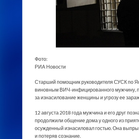
Фото:
РИА Новости
Старший помощник руководителя СУСК по Як
виновным ВИЧ-инфицированного мужчину, при
за изнасилование женщины и угрозу ее зара
12 августа 2018 года мужчина и его друг поз
продолжили общение дома у одного из прияте
осужденный изнасиловал гостью. Она выпрыгн
и потеряв сознание.