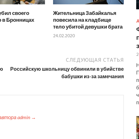
убил своего
Жительница Забайкалья
 в Бронницах
повесила на кладбище
Д
тело убитой девушки брата
24.02.2020
2
СЛЕДУЮЩАЯ СТАТЬЯ
Н
ую
Российскую школьницу обвинили в убийстве
П
бабушки из-за замечания
п
б
ч
п
автора admin →